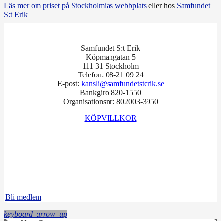
Läs mer om priset på Stockholmias webbplats
eller hos
Samfundet
S:t Erik
Samfundet S:t Erik
Köpmangatan 5
111 31 Stockholm
Telefon: 08-21 09 24
E-post:
kansli@samfundetsterik.se
Bankgiro 820-1550
Organisationsnr: 802003-3950
KÖPVILLKOR
Facebook
Instagram
LinkedIn
Bli medlem
keyboard_arrow_up