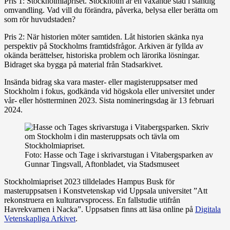
Pris 1: Stockholmiapriset. Stockholm är en växande stad i ständig
omvandling. Vad vill du förändra, påverka, belysa eller berätta om
som rör huvudstaden?
Pris 2: När historien möter samtiden. Låt historien skänka nya
perspektiv på Stockholms framtidsfrågor. Arkiven är fyllda av
okända berättelser, historiska problem och lärorika lösningar.
Bidraget ska bygga på material från Stadsarkivet.
Insända bidrag ska vara master- eller magisteruppsatser med
Stockholm i fokus, godkända vid högskola eller universitet under
vår- eller höstterminen 2023. Sista nomineringsdag är 13 februari
2024.
Foto: Hasse och Tage i skrivarstugan i Vitabergsparken av
Gunnar Tingsvall, Aftonbladet, via Stadsmuseet
Stockholmiapriset 2023 tilldelades Hampus Busk för
masteruppsatsen i Konstvetenskap vid Uppsala universitet ”Att
rekonstruera en kulturarvsprocess. En fallstudie utifrån
Havrekvarnen i Nacka”. Uppsatsen finns att läsa online på
Digitala
Vetenskapliga Arkivet
.