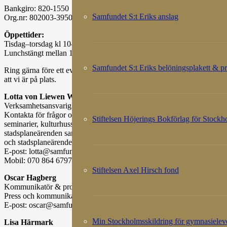
Bankgiro: 820-1550
Samfundet S:t Eriks anslag
Org.nr: 802003-3950
Öppettider:
Tisdag–torsdag kl 10–15
Lunchstängt mellan 12–13
Samfundet S:t Eriks belöningsplakett & pr
Ring gärna före ett eventuellt besök för att bekräfta
att vi är på plats.
Lotta von Liewen Wistrand
Verksamhetsansvarig
Kontakta för frågor om programverksamheten,
Stiftelsen Höjerings Bokförlag för Stock
seminarier, kulturhusskyltar, bygg- och
stadsplaneärenden samt press avseende yttranden
och stadsplaneärenden.
E-post: lotta@samfundetsterik.se
Mobil: 070 864 6797
Stiftelsen Axel Hirsch fond
Oscar Hagberg
Kommunikatör & projektsamordnare
Press och kommunikationsfrågor
E-post: oscar@samfundetsterik.se
Min Stockholmsskildring för gymnasielev
Lisa Härmark