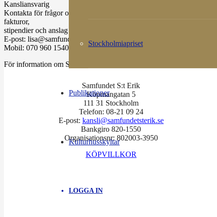
Kansliansvarig
Kontakta för frågor om medlemskap, ekonomi och
fakturor,
stipendier och anslag samt Min Stockholmsskildring
E-post: lisa@samfundetsterik.se
Stockholmiapriset
Mobil: 070 960 1540
För information om Samfundet S:t Eriks styrelse, läs mer
här
.
Samfundet S:t Erik
Publikationer
Köpmangatan 5
111 31 Stockholm
Telefon: 08-21 09 24
E-post:
kansli@samfundetsterik.se
Bankgiro 820-1550
Organisationsnr: 802003-3950
Kulturhusskyltar
KÖPVILLKOR
Facebook
LOGGA IN
Instagram