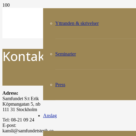
Yttranden & skrivelser
Kontakt
Seminarier
Press
Adress:
Samfundet S:t Erik
Köpmangatan 5, nb
111 31 Stockholm
Anslag
Tel: 08-21 09 24
E-post:
kansli@samfundetsterik.se