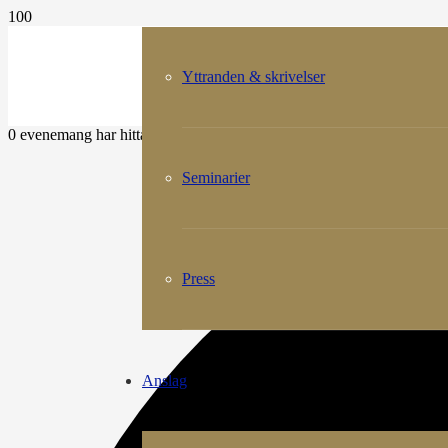
Yttranden & skrivelser
0 evenemang har hittats.
Seminarier
Press
Anslag