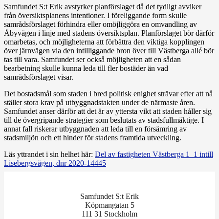
Samfundet S:t Erik avstyrker planförslaget då det tydligt avviker
från översiktsplanens intentioner. I föreliggande form skulle
samrådsförslaget förhindra eller omöjliggöra en omvandling av
Åbyvägen i linje med stadens översiktsplan. Planförslaget bör därför
omarbetas, och möjligheterna att förbättra den viktiga kopplingen
över järnvägen via den intilliggande bron över till Västberga allé bör
tas till vara. Samfundet ser också möjligheten att en sådan
bearbetning skulle kunna leda till fler bostäder än vad
samrådsförslaget visar.
Det bostadsmål som staden i bred politisk enighet strävar efter att nå
ställer stora krav på utbyggnadstakten under de närmaste åren.
Samfundet anser därför att det är av yttersta vikt att staden håller sig
till de övergripande strategier som beslutats av stadsfullmäktige. I
annat fall riskerar utbyggnaden att leda till en försämring av
stadsmiljön och ett hinder för stadens framtida utveckling.
Läs yttrandet i sin helhet här:
Del av fastigheten Västberga 1_1 intill
Lisebergsvägen, dnr 2020-14445
Samfundet S:t Erik
Köpmangatan 5
111 31 Stockholm