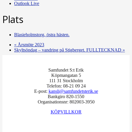
Outlook Live
Plats
Blasieholmstorg, östra hästen.
«
Årsmöte 2023
Skyltsöndag – vandring på Stigberget. FULLTECKNAD
»
Samfundet S:t Erik
Köpmangatan 5
111 31 Stockholm
Telefon: 08-21 09 24
E-post:
kansli@samfundetsterik.se
Bankgiro 820-1550
Organisationsnr: 802003-3950
KÖPVILLKOR