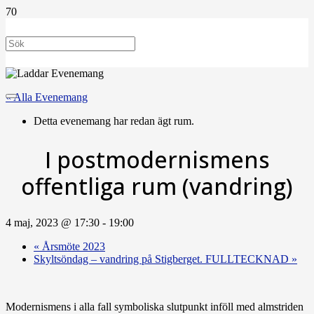
« Alla Evenemang
Detta evenemang har redan ägt rum.
I postmodernismens
offentliga rum (vandring)
4 maj, 2023 @ 17:30
-
19:00
«
Årsmöte 2023
Skyltsöndag – vandring på Stigberget. FULLTECKNAD
»
Modernismens i alla fall symboliska slutpunkt inföll med alm­striden