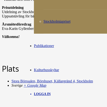
Prisutdelning
Utdelning av Stockholmiapriset – när historien möter samtiden.
Uppsatstävling för bästa master- eller magisteruppsats (godkänd under
Stockholmiapriset
Årsmötesföredrag
Eva-Karin Gyllenberg, journalist, tidigare Dagens Nyheter, berättar 
Välkomna!
Publikationer
Plats
Kulturhusskyltar
Stora Börssalen, Börshuset, Källargränd 4, Stockholm
Sverige
+ Google Map
LOGGA IN