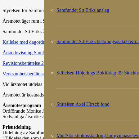
Samfundet S:t Eriks anslag
Styrelsen för Samfundet S:t Erik kallar till årsmöte den 26 april 2021
Årsmötet äger rum i Stora Börssalen, Börshuset, Källargränd 4, Stoc
Samfundet S:t Eriks årsredovisning och revisionsberättelse för 2022 h
Samfundet S:t Eriks belöningsplakett & pr
Kallelse med dagordning, årsmötesprogram, valberedningens förslag till
Årsredovisning Samfundet S:t Erik 2022
Revisionsberättelse 2022 Samfundet S:t Erik
Stiftelsen Höjerings Bokförlag för Stock
Verksamhetsberättelse 2022
Vid årsmötet utdelas Samfundet S:t Eriks belöningsplakett och pris sa
Årsmötet är kostnadsfritt, anmäl dig gärna i förväg (dock ej obligatoris
Stiftelsen Axel Hirsch fond
Årsmötesprogram
Ordförande Monica Andersson hälsar välkommen.
Sedvanliga årsmöteshandlingar.
Prisutdelning
Utdelning av Samfundet S:t Eris belöningsplakett och pris 2023
Min Stockholmsskildring för gymnasielev
”Tilldelas den som i samfundets anda utfört berömliga insatser av vete