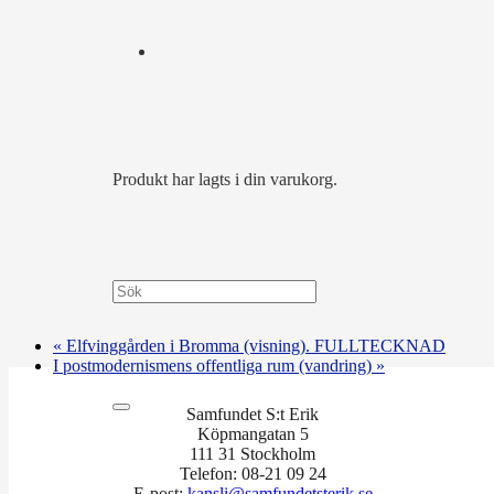
Produkt
har lagts i din varukorg.
«
Elfvinggården i Bromma (visning). FULLTECKNAD
I postmodernismens offentliga rum (vandring)
»
Samfundet S:t Erik
Köpmangatan 5
111 31 Stockholm
Telefon: 08-21 09 24
E-post:
kansli@samfundetsterik.se