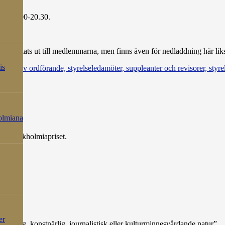
 kl 18.00-20.30.
kholm.
ar skickats ut till medlemmarna, men finns även för nedladdning här li
is
 val av ordförande, styrelseledamöter, suppleanter och revisorer, styrel
holmiana
mt Stockholmiapriset.
kat).
er
nskaplig, konstnärlig, journalistisk eller kulturminnesvårdande natur”.