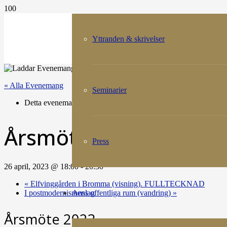
Yttranden & skrivelser
« Alla Evenemang
Seminarier
Detta evenemang har redan ägt rum.
Årsmöte 2023
Press
26 april, 2023 @ 18:00
-
20:30
«
Elfvinggården i Bromma (visning). FULLTECKNAD
Anslag
I postmodernismens offentliga rum (vandring)
»
Årsmöte 2023