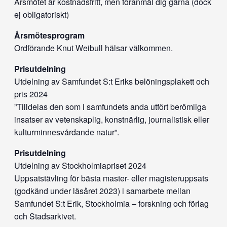
Årsmötet är kostnadsfritt, men föranmäl dig gärna (dock
ej obligatoriskt)
Årsmötesprogram
Ordförande Knut Weibull hälsar välkommen.
Prisutdelning
Utdelning av Samfundet S:t Eriks belöningsplakett och
pris 2024
”Tilldelas den som i samfundets anda utfört berömliga
insatser av vetenskaplig, konstnärlig, journalistisk eller
kulturminnesvårdande natur”.
Prisutdelning
Utdelning av Stockholmiapriset 2024
Uppsatstävling för bästa master- eller magisteruppsats
(godkänd under läsåret 2023) i samarbete mellan
Samfundet S:t Erik, Stockholmia – forskning och förlag
och Stadsarkivet.