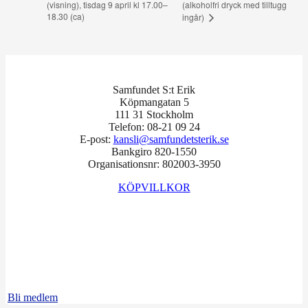
(visning), tisdag 9 april kl 17.00–
(alkoholfri dryck med tilltugg
18.30 (ca)
ingår)
Samfundet S:t Erik
Köpmangatan 5
111 31 Stockholm
Telefon: 08-21 09 24
E-post:
kansli@samfundetsterik.se
Bankgiro 820-1550
Organisationsnr: 802003-3950
KÖPVILLKOR
Facebook
Instagram
LinkedIn
Bli medlem