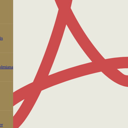
is
holmiana
er