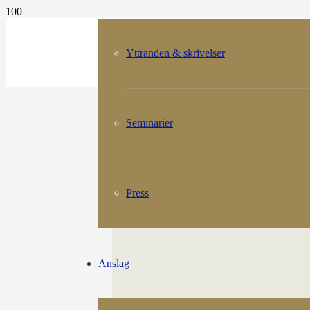
Yttranden & skrivelser
Seminarier
Press
Anslag