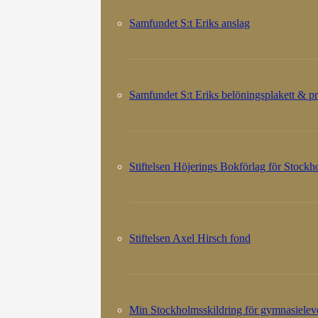
Samfundet S:t Eriks anslag
Samfundet S:t Eriks belöningsplakett & pr
Stiftelsen Höjerings Bokförlag för Stock
Stiftelsen Axel Hirsch fond
Min Stockholmsskildring för gymnasielev