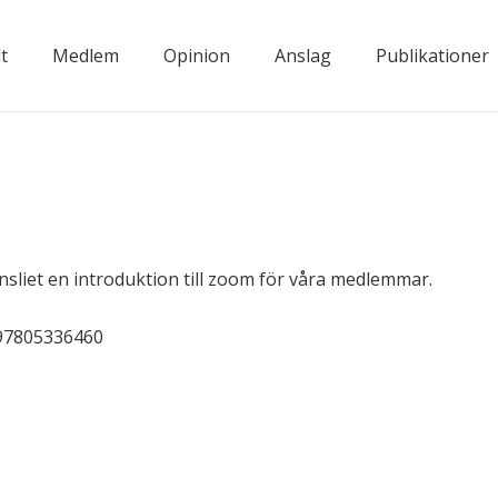
t
Medlem
Opinion
Anslag
Publikationer
nsliet en introduktion till zoom för våra medlemmar.
j/97805336460