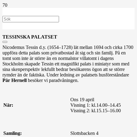
TESSINSKA PALATSET
Nicodemus Tessin d.y. (1654–1728) lät mellan 1694 och cirka 1700
uppföra detta palats som privatbostad åt sig och sin familj. På en
tomt som inte är större än en normalstor villatomt i dagens
Stockholm skapade Tessin ett magnifikt palats i miniatyr som med
sina skenperspektiv lekfullt bedrar besökarens ögon att se större
rymder än de faktiska. Under ledning av palatsets husföreståndare
Pär Hernell
besöker vi paradvåningen.
Ons 19 april
När:
Visning 1: kl.14.00–14.45
Visning 2: kl.15.15–16.00
Samling:
Slottsbacken 4