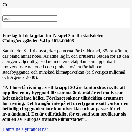
Förslag till detaljplan för Neapel 3 m fl i stadsdelen
Ladugårdsgärdet,
S-Dp 2018-00406
Samfundet S:t Erik avstyrker planerna för kv Neapel, Södra Värtan,
där bland annat hotell Ariadne ingår, och kritiserar Staden för att den
återigen väljer att gå vidare med en detaljplan som uppenbart
motverkar de nationella och globala målen för hållbart
stadsbyggande och minskad klimatpåverkan (se Sveriges miljömål
och Agenda 2030).
”Att föreslå rivning av ett knappt 30 års kontorshus i syfte att
uppföra en ny byggnad för samma ändamål är ett motiv som
helt enkelt inte håller. Förslaget saknar tillräckliga argument
för rivning. Det framgår inte på ett övertygande sätt varför den
befintliga byggnaden inte kan utvecklas och anpassas för ett
nytt ända­mål. Det är otillräckligt för en stad som profilerar sig
som en av Europas främsta klimatstäder”.
Hämta hela yttrandet här