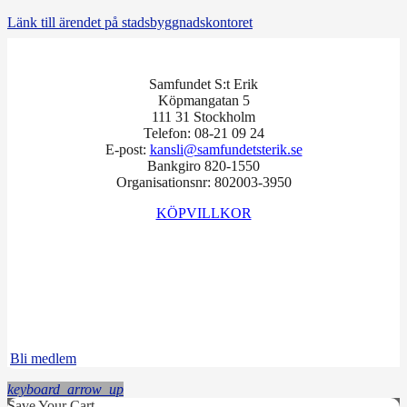
Länk till ärendet på stadsbyggnadskontoret
Samfundet S:t Erik
Köpmangatan 5
111 31 Stockholm
Telefon: 08-21 09 24
E-post:
kansli@samfundetsterik.se
Bankgiro 820-1550
Organisationsnr: 802003-3950
KÖPVILLKOR
Facebook
Instagram
LinkedIn
Bli medlem
keyboard_arrow_up
Save Your Cart