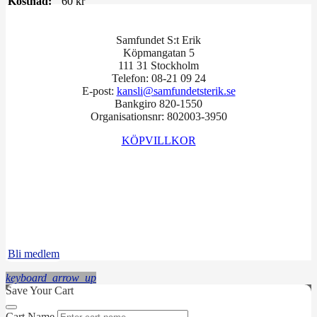
Kostnad:
60 kr
Samfundet S:t Erik
Köpmangatan 5
111 31 Stockholm
Telefon: 08-21 09 24
E-post:
kansli@samfundetsterik.se
Bankgiro 820-1550
Organisationsnr: 802003-3950
KÖPVILLKOR
Facebook
Instagram
LinkedIn
Bli medlem
keyboard_arrow_up
Save Your Cart
Cart Name