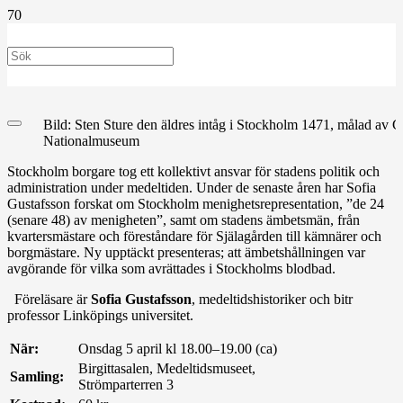
Bild: Sten Sture den äldres intåg i Stockholm 1471, målad av 
Nationalmuseum
Stockholm borgare tog ett kollektivt ansvar för stadens politik och
administration under medeltiden. Under de senaste åren har Sofia
Gustafsson forskat om Stockholm menighetsrepresentation, ”de 24
(senare 48) av menigheten”, samt om stadens ämbetsmän, från
kvartersmästare och föreståndare för Själagården till kämnärer och
borgmästare. Ny upptäckt presenteras; att ämbetshållningen var
avgörande för vilka som avrättades i Stockholms blodbad.
Föreläsare är
Sofia Gustafsson
, medeltidshistoriker och bitr
professor Linköpings universitet.
När:
Onsdag 5 april kl 18.00–19.00 (ca)
Birgittasalen, Medeltidsmuseet,
Samling:
Strömparterren 3