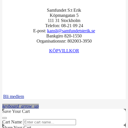
Samfundet S:t Erik
Köpmangatan 5
111 31 Stockholm
Telefon: 08-21 09 24
E-post:
kansli@samfundetsterik.se
Bankgiro 820-1550
Organisationsnr: 802003-3950
KÖPVILLKOR
Facebook
Instagram
LinkedIn
Bli medlem
keyboard_arrow_up
Save Your Cart
Cart Name
Share Your Cart