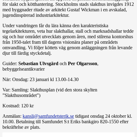
för slakt och kötthante­ring. Stockholms stads slakthus invigdes 1912
med byggnader ritade av arkitekt Gustaf Wickman i en avskalad,
jugendinspirerad industriarkitektur.
Under vandringen får du lära känna den karakteris­tiska
tegelarkitekturen, veta hur slakthallar, stall och marknadshallar tedde
sig och hur området utvecklats genom åren, med stilrena kontorshus
från 1950-talet fram till dagens visionära planer på områdets
omvand­ling. Vi följer köttets väg genom anläggningen från levande
djur till färdig styckdetalj.
Guider:
Sebastian Ulvsgärd
och
Per Olgarsson
,
bebyggelseantikvarier
När: Onsdag: 23 januari kl 13.00-14.30
Var: Samling: Slakthusplan (vid den stora skylten
”Slakthusområdet”)
Kostnad: 120 kr
Anmälan:
kansli@samfundetsterik.se
tidigast onsdag 24 oktober kl.
10.00. Betalning till Samfundet S:t Eriks bankgiro 820-1550 efter
bekräftelse av plats.