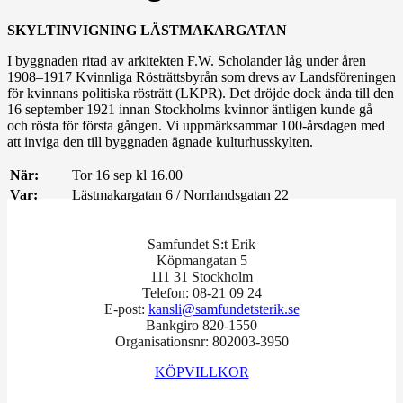
SKYLTINVIGNING LÄSTMAKARGATAN
I byggnaden ritad av arkitekten F.W. Scholander låg under åren
1908–1917 Kvinnliga Rösträttsbyrån som drevs av Landsföreningen
för kvinnans politiska rösträtt (LKPR). Det dröjde dock ända till den
16 september 1921 innan Stockholms kvinnor äntligen kunde gå
och rösta för första gången. Vi uppmärksammar 100-årsdagen med
att inviga den till byggnaden ägnade kulturhusskylten.
När:
Tor 16 sep kl 16.00
Var:
Lästmakargatan 6 / Norrlandsgatan 22
Samfundet S:t Erik
Köpmangatan 5
111 31 Stockholm
Telefon: 08-21 09 24
E-post:
kansli@samfundetsterik.se
Bankgiro 820-1550
Organisationsnr: 802003-3950
KÖPVILLKOR