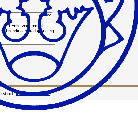
örst och
klicka sedan här
.