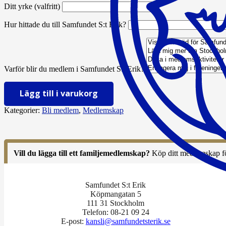
Ditt yrke (valfritt)
Hur hittade du till Samfundet S:t Erik?
Varför blir du medlem i Samfundet S:t Erik?
Medlemskap
Lägg till i varukorg
2026
mängd
Kategorier:
Bli medlem
,
Medlemskap
Vill du lägga till ett familjemedlemskap?
Köp ditt medlemskap f
Samfundet S:t Erik
Köpmangatan 5
111 31 Stockholm
Telefon: 08-21 09 24
E-post:
kansli@samfundetsterik.se