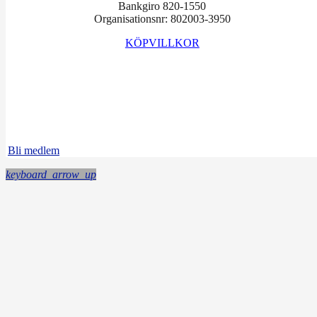
Bankgiro 820-1550
Organisationsnr: 802003-3950
KÖPVILLKOR
Facebook
Instagram
LinkedIn
Bli medlem
keyboard_arrow_up