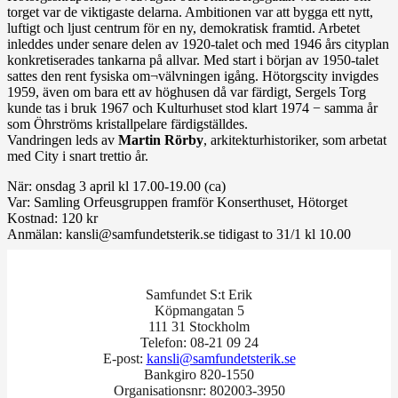
torget var de viktigaste delarna. Ambitionen var att bygga ett nytt,
luftigt och ljust centrum för en ny, demokratisk framtid. Arbetet
inleddes under senare delen av 1920-talet och med 1946 års cityplan
konkretiserades tankarna på allvar. Med start i början av 1950-talet
sattes den rent fysiska om¬välvningen igång. Hötorgscity invigdes
1959, även om bara ett av höghusen då var färdigt, Sergels Torg
kunde tas i bruk 1967 och Kulturhuset stod klart 1974 − samma år
som Öhrströms kristallpelare färdigställdes.
Vandringen leds av
Martin Rörby
, arkitekturhistoriker, som arbetat
med City i snart trettio år.
När: onsdag 3 april kl 17.00-19.00 (ca)
Var: Samling Orfeusgruppen framför Konserthuset, Hötorget
Kostnad: 120 kr
Anmälan: kansli@samfundetsterik.se tidigast to 31/1 kl 10.00
Samfundet S:t Erik
Köpmangatan 5
111 31 Stockholm
Telefon: 08-21 09 24
E-post:
kansli@samfundetsterik.se
Bankgiro 820-1550
Organisationsnr: 802003-3950