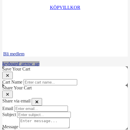
KÖPVILLKOR
Facebook
Instagram
LinkedIn
Bli medlem
keyboard_arrow_up
Save Your Cart
Cart Name
Share Your Cart
Share via email
Email
Subject
Message