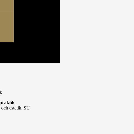
ik
 praktik
r och estetik, SU