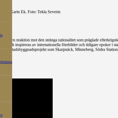
l och Karin Ek. Foto: Tekla Severin
is
 som en reaktion mot den stränga rationalitet som präglade efterkrigst
a och inspireras av internationella förebilder och tidigare epoker i sta
 i stora stadsbyggnadsprojekt som Skarpnäck, Minneberg, Södra Statio
.
holmiana
er