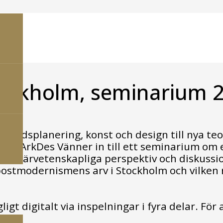
ockholm, seminarium 
, stadsplanering, konst och design till nya t
och ArkDes Vänner in till ett seminarium om
ed tvärvetenskapliga perspektiv och diskussi
 postmodernismens arv i Stockholm och vilken 
igt digitalt via inspelningar i fyra delar. För 