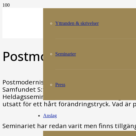
Yttranden & skrivelser
Postmodernismen i St
Seminarier
Postmodernism omfattar allt från arkitektur
Press
Samfundet S:t Erik tillsammans med ArkDes 
Heldagsseminariet innehöll föreläsningar m
utsatt för ett hårt förändringstryck. Vad är
Anslag
Seminariet har redan varit men finns tillgängl