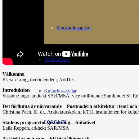
Stockholmiapriset
Publikationer
Välkomna
Kieran Long, överintendent, ArkDes
Introduktion
Kulturhusskyltar
Susanne Ingo, arkitekt SAR/MSA, vice ordförande Samfundet S:t Er
Det förflutna är närvarande – Postmodern arkitektur i teori och
Christina Pech, fil. dr., Arkitekturskolan, KTH, institutionen för kultu
LOGGA IN
Stadens program för gestaltning – Initiativet
Laila Reppen, arkitekt SAR/MSA
Arkitektur och rum – Ett förhållningssätt