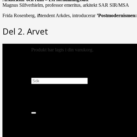
Magnus Silfverhielm, professor emeritus, arkitekt SAR SIR/MSA
Frida Rosenberg, intendent Arkdes, introducerar
’Postmodernismen
Del 2. Arvet
Produkt
har lagts i din varukorg.