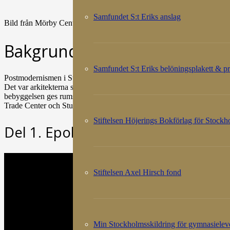
Samfundet S:t Eriks anslag
Bild från Mörby Centrum tunnelbanestation, designad av Gösta Wesse
Bakgrund
Samfundet S:t Eriks belöningsplakett & pr
Postmodernismen i Stockholm är eklektisk. I stadsplaneringen kom den
Det var arkitekterna som drev fram postmodernismen genom att friskt lån
bebyggelsen ges rumsliga gårdar. Postmodernismen återspeglas såväl
Trade Center och Sturegallerians interiör som nu är under ombyggnad
Stiftelsen Höjerings Bokförlag för Stock
Del 1. Epoken
Stiftelsen Axel Hirsch fond
Min Stockholmsskildring för gymnasielev