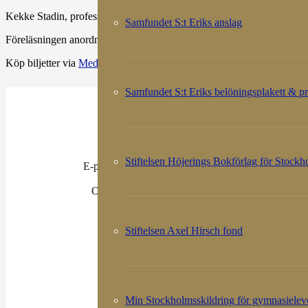
Kekke Stadin, professor emeritus vid Södertörns högskola, tar oss me
Samfundet S:t Eriks anslag
Föreläsningen anordnas i samarbete med Medeltidsmuseet i Stockho
Köp biljetter via
Medeltidsmuseet
eller
Samfundet S:t Erik
. Vid bokni
Samfundet S:t Eriks belöningsplakett & pr
Samfundet S:t Erik
Köpmangatan 5
111 31 Stockholm
Telefon: 08-21 09 24
Stiftelsen Höjerings Bokförlag för Stock
E-post:
kansli@samfundetsterik.se
Bankgiro 820-1550
Organisationsnr: 802003-3950
KÖPVILLKOR
Stiftelsen Axel Hirsch fond
Facebook
Instagram
Min Stockholmsskildring för gymnasielev
LinkedIn