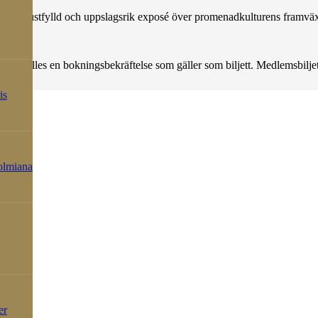
d i en lustfylld och uppslagsrik exposé över promenadkulturens framvä
lm.
ng erhålles en bokningsbekräftelse som gäller som biljett. Medlemsbiljett
is
holmiana
er