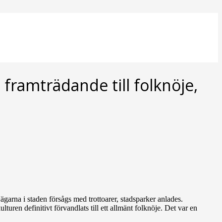
framträdande till folknöje,
 Vägarna i staden försågs med trottoarer, stadsparker anlades.
uren definitivt förvandlats till ett allmänt folknöje. Det var en