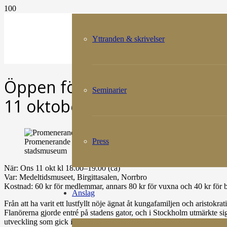
Yttranden & skrivelser
Öppen föreläsning! Promeneran
Seminarier
11 oktober
Press
Promenerande i Kungsträdgården, konstnär Fritz von Dardel 1
stadsmuseum
När: Ons 11 okt kl 18.00–19.00 (ca)
Var: Medeltidsmuseet, Birgittasalen, Norrbro
Kostnad: 60 kr för medlemmar, annars 80 kr för vuxna och 40 kr för 
Anslag
Från att ha varit ett lustfyllt nöje ägnat åt kungafamiljen och aristokr
Flanörerna gjorde entré på stadens gator, och i Stockholm utmärkte sig
utveckling som gick i fas med tidens snabba samhällsomvandling och 