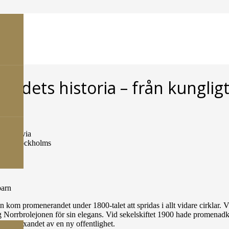
dets historia – från kungligt 
878, Stockholms
barn
atin kom promenerandet under 1800-talet att spridas i allt vidare cirklar.
 Norrbrolejonen för sin elegans. Vid sekelskiftet 1900 hade promenadkult
framväxandet av en ny offentlighet.