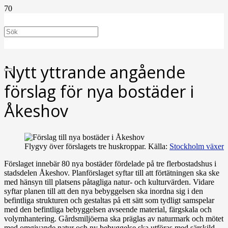
Nytt yttrande angående
förslag för nya bostäder i
Åkeshov
Flygvy över förslagets tre huskroppar. Källa:
Stockholm växer
Förslaget innebär 80 nya bostäder fördelade på tre flerbostadshus i
stadsdelen Åkeshov. Planförslaget syftar till att förtätningen ska ske
med hänsyn till platsens påtagliga natur- och kulturvärden. Vidare
syftar planen till att den nya bebyggelsen ska inordna sig i den
befintliga strukturen och gestaltas på ett sätt som tydligt samspelar
med den befintliga bebyggelsen avseende material, färgskala och
volymhantering. Gårdsmiljöerna ska präglas av naturmark och mötet
med omgivande natur och ny bebyggelse ska utföras med särskild