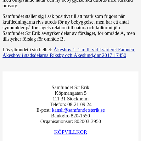
omsorg.
Samfundet ställer sig i sak positivt till att mark som frigörs när
kraftledningarna rivs utreds för ny bebyggelse, men har ett antal
synpunkter på förslagets relation till natur- och kulturmiljön.
Samfundet S:t Erik avstyrker delar av förslaget, för område A, men
tillstyrker förslag för område B.
Läs yttrandet i sin helhet:
Åkeshov 1_1 m.fl. vid kvarteret Famnen,
Åkeshov i stadsdelarna Riksby och Åkeslund,dnr 2017-17450
Samfundet S:t Erik
Köpmangatan 5
111 31 Stockholm
Telefon: 08-21 09 24
E-post:
kansli@samfundetsterik.se
Bankgiro 820-1550
Organisationsnr: 802003-3950
KÖPVILLKOR