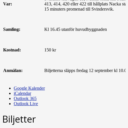
Var:
413, 414, 420 eller 422 till hållplats Nacka stat
15 minuters promenad till Svindersvik.
Samling:
Kl 16.45 utanför huvudbyggnaden
Kostnad:
150 kr
Anmälan:
Biljetterna släpps fredag 12 september kl 10.00
Google Kalender
iCalendar
Outlook 365
Outlook Live
Biljetter