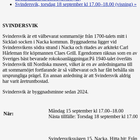
Svindersvik, torsdag 18 september kl 17.00–18.00 (visning)
»
SVINDERSVIK
Svindersvik är ett välbevarat sommarnöje från 1700-talets mitt i
Sicklaö socken i Nacka kommun. Byggnaderna ligger vid
Svindersvikens södra strand i Nacka och ritades av arkitekt Carl
Hårleman för köpmannen Claes Grill. Egendomen räknas som en av
Sveriges bäst bevarade rokokoanläggningar.På 1940-talet överläts
Svindersvik till Nordiska museet, vilket är en av anledningarna till
att sommarnöjet fortfarande är så välbevarat och har fått behålla sin
ursprungliga prägel. En annan anledning är att Svindersvik aldrig
har varit åretruntbostad.
Svindersvik är byggnadsminne sedan 2024.
Måndag 15 september kl 17.00–18.00
När:
Nästa tillfälle: Torsdag 18 september kl 17.00
Svindersviksvägen 15, Nacka. Hitta hit: Från 