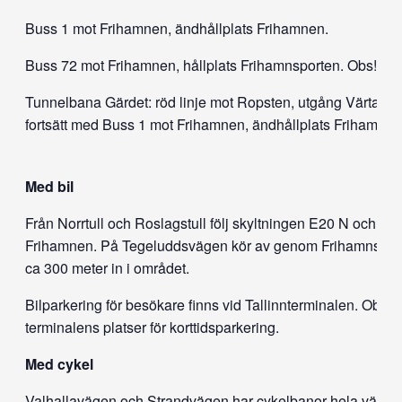
Buss 1 mot Frihamnen, ändhållplats Frihamnen.
Buss 72 mot Frihamnen, hållplats Frihamnsporten. Obs! En
Tunnelbana Gärdet: röd linje mot Ropsten, utgång Värtah
fortsätt med Buss 1 mot Frihamnen, ändhållplats Frihamnen
Med bil
Från Norrtull och Roslagstull följ skyltningen E20 N och se
Frihamnen. På Tegeluddsvägen kör av genom Frihamnsporte
ca 300 meter in i området.
Bilparkering för besökare finns vid Tallinnterminalen. Obs!
terminalens platser för korttidsparkering.
Med cykel
Valhallavägen och Strandvägen har cykelbanor hela vägen t