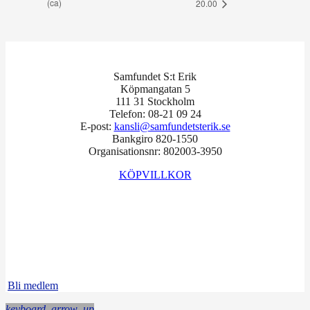
(ca)
20.00
Samfundet S:t Erik
Köpmangatan 5
111 31 Stockholm
Telefon: 08-21 09 24
E-post:
kansli@samfundetsterik.se
Bankgiro 820-1550
Organisationsnr: 802003-3950
KÖPVILLKOR
Facebook
Instagram
LinkedIn
Bli medlem
keyboard_arrow_up