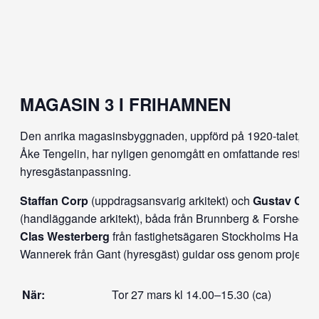
MAGASIN 3 I FRIHAMNEN
Den anrika magasinsbyggnaden, uppförd på 1920-talet, efter
Åke Tengelin, har nyligen genomgått en omfattande restaur
hyresgästanpassning.
Staffan Corp
(uppdragsansvarig arkitekt) och
Gustav Cyr
(handläggande arkitekt), båda från Brunnberg & Forshed, 
Clas Westerberg
från fastighetsägaren Stockholms Hamn
Wannerek från Gant (hyresgäst) guidar oss genom projektet
När:
Tor 27 mars kl 14.00–15.30 (ca)