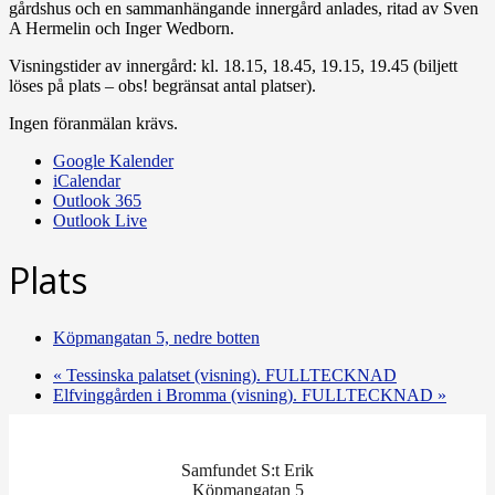
gårdshus och en sammanhängande inner­gård anlades, ritad av Sven
A Hermelin och Inger Wedborn.
Visningstider av innergård: kl. 18.15, 18.45, 19.15, 19.45 (biljett
löses på plats – obs! begränsat antal platser).
Ingen föranmälan krävs.
Google Kalender
iCalendar
Outlook 365
Outlook Live
Plats
Köpmangatan 5, nedre botten
«
Tessinska palatset (visning). FULLTECKNAD
Elfvinggården i Bromma (visning). FULLTECKNAD
»
Samfundet S:t Erik
Köpmangatan 5