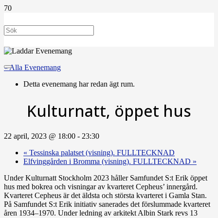
« Alla Evenemang
Detta evenemang har redan ägt rum.
Kulturnatt, öppet hus
22 april, 2023 @ 18:00
-
23:30
«
Tessinska palatset (visning). FULLTECKNAD
Elfvinggården i Bromma (visning). FULLTECKNAD
»
Under Kulturnatt Stockholm 2023 håller Samfundet S:t Erik öppet
hus med bokrea och visningar av kvarteret Cepheus’ innergård.
Kvarteret Cepheus är det äldsta och största kvarteret i Gamla Stan.
På Samfundet S:t Erik initiativ sanerades det för­slummade kvarteret
åren 1934–1970. Under ledning av arkitekt Albin Stark revs 13