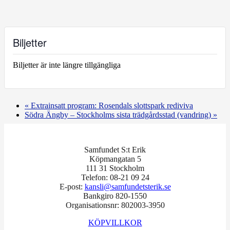
Biljetter
Biljetter är inte längre tillgängliga
«
Extrainsatt program: Rosendals slottspark rediviva
Södra Ängby ‒ Stockholms sista trädgårdsstad (vandring)
»
Samfundet S:t Erik
Köpmangatan 5
111 31 Stockholm
Telefon: 08-21 09 24
E-post:
kansli@samfundetsterik.se
Bankgiro 820-1550
Organisationsnr: 802003-3950
KÖPVILLKOR