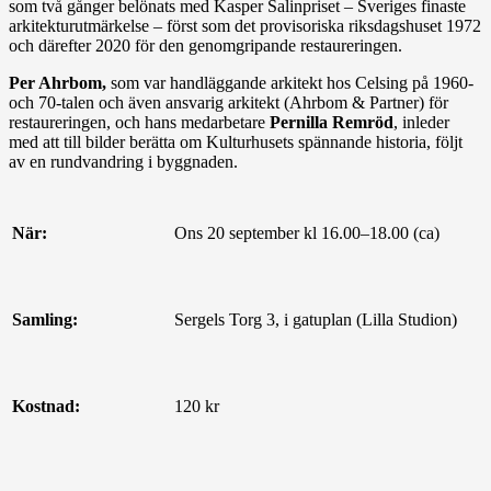
som två gånger belönats med Kasper Salinpriset ‒ Sveriges finaste
arkitekturutmärkelse ‒ först som det provisoriska riksdagshuset 1972
och därefter 2020 för den genomgripande restaureringen.
Per Ahrbom,
som var handläggande arkitekt hos Celsing på 1960-
och 70-talen och även ansvarig arkitekt (Ahrbom & Partner) för
restaureringen, och hans medarbetare
Pernilla Remröd
, inleder
med att till bilder berätta om Kulturhusets spännande historia, följt
av en rundvandring i byggnaden.
När:
Ons 20 september kl 16.00–18.00 (ca)
Samling:
Sergels Torg 3, i gatuplan (Lilla Studion)
Kostnad:
120 kr