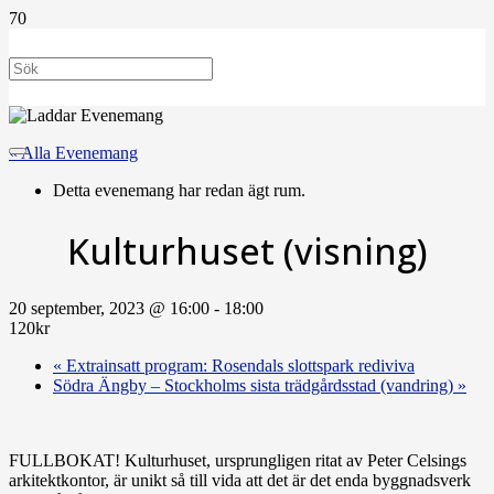
« Alla Evenemang
Detta evenemang har redan ägt rum.
Kulturhuset (visning)
20 september, 2023 @ 16:00
-
18:00
120kr
«
Extrainsatt program: Rosendals slottspark rediviva
Södra Ängby ‒ Stockholms sista trädgårdsstad (vandring)
»
FULLBOKAT! Kulturhuset, ursprungligen ritat av Peter Celsings
arkitekt­kontor, är unikt så till vida att det är det enda byggnadsverk