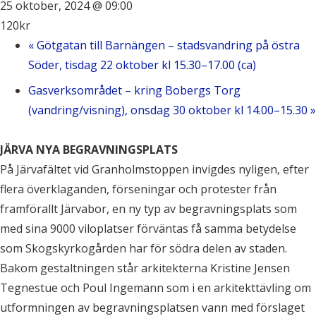
25 oktober, 2024 @ 09:00
120kr
«
Götgatan till Barnängen – stadsvandring på östra
Söder, tisdag 22 oktober kl 15.30–17.00 (ca)
Gasverksområdet – kring Bobergs Torg
(vandring/visning), onsdag 30 oktober kl 14.00–15.30
»
JÄRVA NYA BEGRAVNINGSPLATS
På Järvafältet vid Granholmstoppen invigdes nyligen, efter
flera överklaganden, förseningar och protester från
framförallt Järvabor, en ny typ av begravningsplats som
med sina 9000 viloplatser förväntas få samma betydelse
som Skogskyrkogården har för södra delen av staden.
Bakom gestaltningen står arkitekterna Kristine Jensen
Tegnestue och Poul Ingemann som i en arkitekttävling om
utformningen av begravningsplatsen vann med förslaget