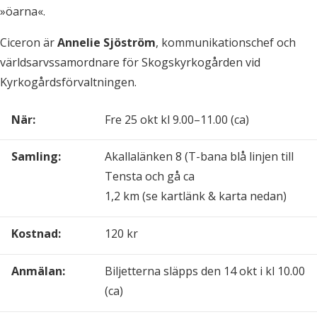
»öarna«.
Ciceron är
Annelie Sjöström
, kommunikationschef och
världsarvssamordnare för Skogskyrkogården vid
Kyrkogårdsförvaltningen.
När:
Fre 25 okt kl 9.00–11.00 (ca)
Samling:
Akallalänken 8 (T-bana blå linjen till
Tensta och gå ca
1,2 km (se kartlänk & karta nedan)
Kostnad:
120 kr
Anmälan:
Biljetterna släpps den 14 okt i kl 10.00
(ca)