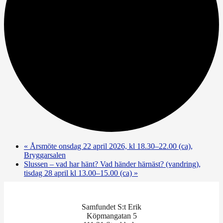
«
Årsmöte onsdag 22 april 2026, kl 18.30–22.00 (ca),
Bryggarsalen
Slussen – vad har hänt? Vad händer härnäst? (vandring),
tisdag 28 april kl 13.00–15.00 (ca)
»
Samfundet S:t Erik
Köpmangatan 5