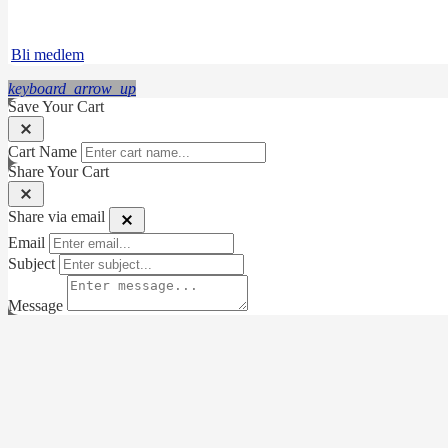
Instagram
LinkedIn
Bli medlem
keyboard_arrow_up
Save Your Cart
Cart Name
Share Your Cart
Share via email
Email
Subject
Message