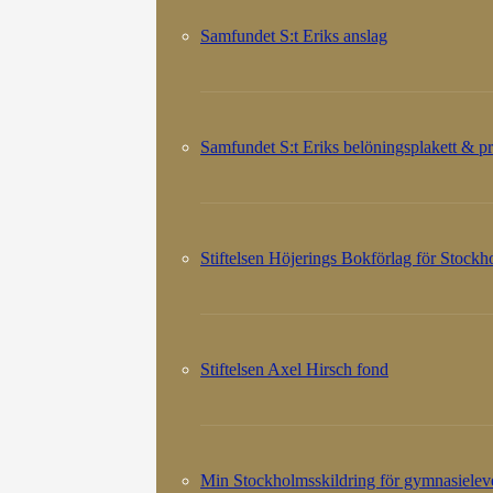
Samfundet S:t Eriks anslag
Samfundet S:t Eriks belöningsplakett & pr
Stiftelsen Höjerings Bokförlag för Stock
Stiftelsen Axel Hirsch fond
Min Stockholmsskildring för gymnasielev