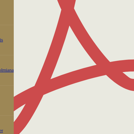
is
holmiana
er