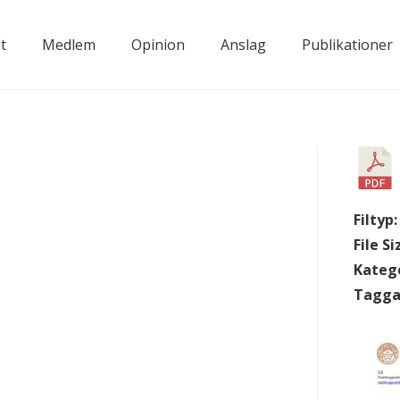
t
Medlem
Opinion
Anslag
Publikationer
Filtyp
File Si
Kateg
Tagga