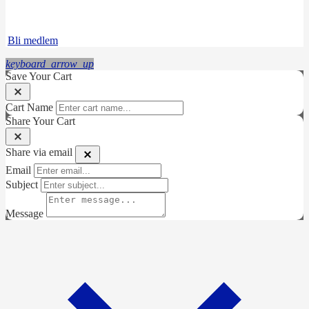
Instagram
LinkedIn
Bli medlem
keyboard_arrow_up
Save Your Cart
Cart Name
Share Your Cart
Share via email
Email
Subject
Message