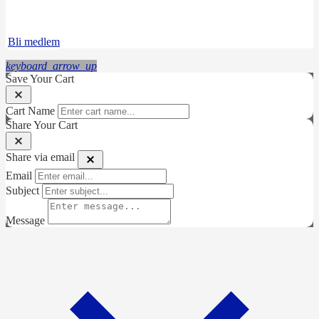
Instagram
LinkedIn
Bli medlem
keyboard_arrow_up
Save Your Cart
Cart Name
Share Your Cart
Share via email
Email
Subject
Message