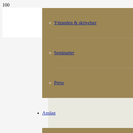
Yttranden & skrivelser
Seminarier
Press
Anslag