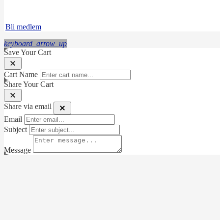
Instagram
LinkedIn
Bli medlem
keyboard_arrow_up
Save Your Cart
Cart Name
Share Your Cart
Share via email
Email
Subject
Message