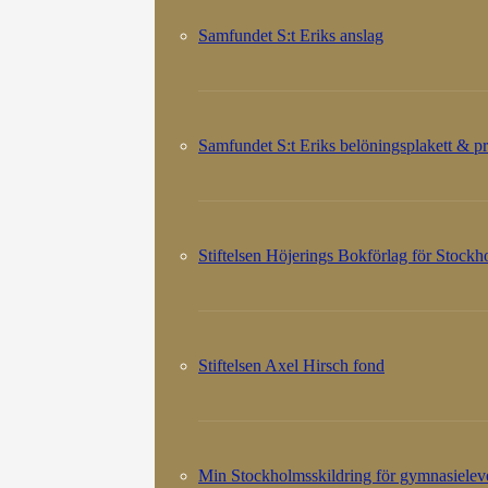
Samfundet S:t Eriks anslag
Samfundet S:t Eriks belöningsplakett & pr
Stiftelsen Höjerings Bokförlag för Stock
Stiftelsen Axel Hirsch fond
Min Stockholmsskildring för gymnasielev