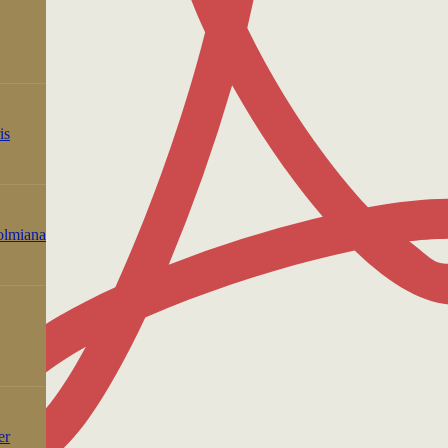
is
holmiana
er