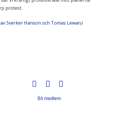
 där vi kraftigt protesterade mot planerna
rp protest.
 av Sverker Hanson och Tomas Lewan
)
Bli medlem