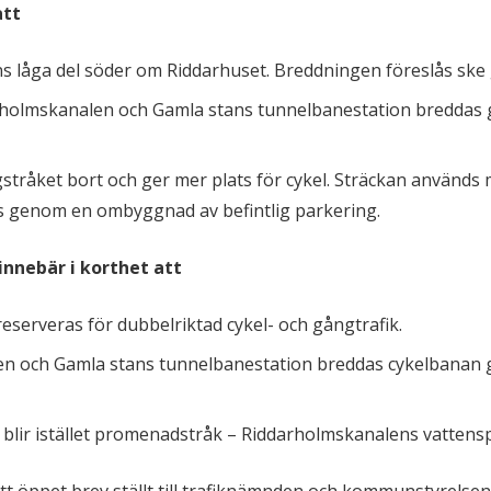
att
 låga del söder om Riddarhuset. Breddningen föreslås ske g
olmskanalen och Gamla stans tunnelbanestation breddas ge
tråket bort och ger mer plats för cykel. Sträckan används 
s genom en ombyggnad av befintlig parkering.
innebär i korthet att
serveras för dubbelriktad cykel- och gångtrafik.
och Gamla stans tunnelbanestation breddas cykelbanan geno
 blir istället promenadstråk – Riddarholmskanalens vattens