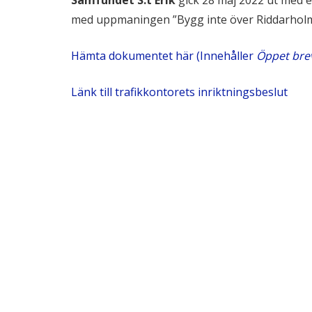
Samfundet S:t Erik
gick 28 maj 2022 ut med e
med uppmaningen ”Bygg inte över Riddarholmska
Hämta dokumentet här (Innehåller
Öppet bre
Länk till trafikkontorets inriktningsbeslut