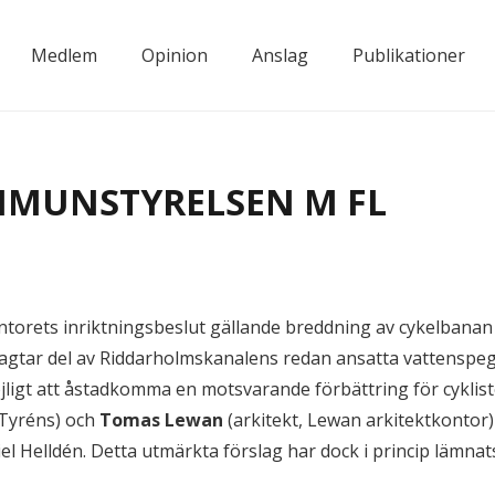
Medlem
Opinion
Anslag
Publikationer
OMMUNSTYRELSEN M FL
orets inriktningsbeslut gällande breddning av cykelbanan 
lagtar del av Riddarholmskanalens redan ansatta vattenspege
 möjligt att åstadkomma en motsvarande förbättring för cyklis
 Tyréns) och
Tomas Lewan
(arkitekt, Lewan arkitektkontor
el Helldén. Detta utmärkta förslag har dock i princip lämn