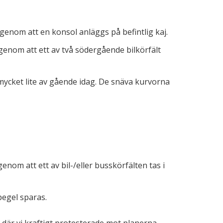
enom att en konsol anläggs på befintlig kaj.
nom att ett av två södergående bilkörfält
mycket lite av gående idag. De snäva kurvorna
m att ett av bil-/eller busskörfälten tas i
pegel sparas.