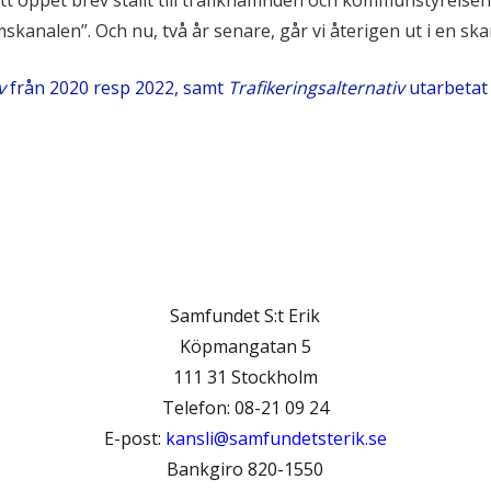
tt öppet brev ställt till trafiknämnden och kommunstyrelsen
nalen”. Och nu, två år senare, går vi återigen ut i en ska
v
från 2020 resp 2022, samt
Trafikeringsalternativ
utarbetat
Samfundet S:t Erik
Köpmangatan 5
111 31 Stockholm
Telefon: 08-21 09 24
E-post:
kansli@samfundetsterik.se
Bankgiro 820-1550