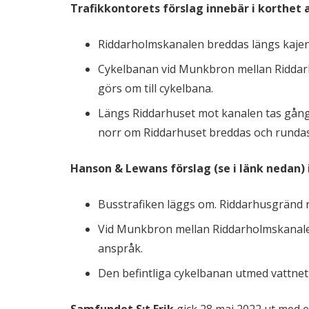
Trafikkontorets förslag innebär i korthet 
Riddarholmskanalen breddas längs kajens
Cykelbanan vid Munkbron mellan Riddarh
görs om till cykelbana.
Längs Riddarhuset mot kanalen tas gångs
norr om Riddarhuset breddas och runda
Hanson & Lewans förslag (se i länk nedan) 
Busstrafiken läggs om. Riddarhusgränd re
Vid Munkbron mellan Riddarholmskanalen 
anspråk.
Den befintliga cykelbanan utmed vattnet