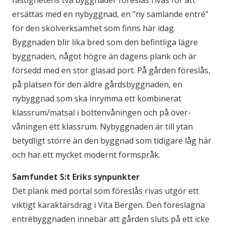
fastighetens två byggnader föreslås rivas för att
ersättas med en nybyggnad, en ”ny samlande entré”
för den skolverksamhet som finns här idag.
Byggnaden blir lika bred som den befintliga lägre
byggnaden, något högre än dagens plank och är
försedd med en stor glasad port. På gården föreslås,
på platsen för den äldre gårdsbyggnaden, en
nybyggnad som ska inrymma ett kombinerat
klassrum/matsal i bottenvåningen och på över­
våningen ett klassrum. Nybyggnaden är till ytan
betydligt större än den byggnad som tidigare låg här
och har ett mycket modernt formspråk.
Samfundet S:t Eriks synpunkter
Det plank med portal som föreslås rivas utgör ett
viktigt karaktärsdrag i Vita Bergen. Den före­slagna
entrébyggnaden innebär att gården sluts på ett icke