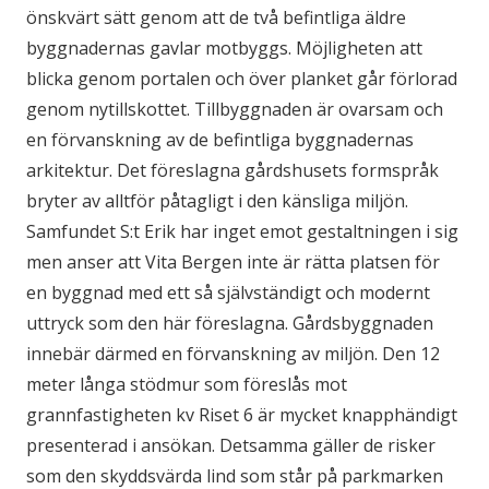
önskvärt sätt genom att de två befintliga äldre
byggnadernas gavlar motbyggs. Möjligheten att
blicka genom portalen och över planket går förlorad
genom nytillskottet. Tillbyggnaden är ovarsam och
en förvanskning av de befintliga byggnadernas
arkitektur. Det föreslagna gårdshusets formspråk
bryter av alltför påtagligt i den känsliga miljön.
Samfundet S:t Erik har inget emot gestaltningen i sig
men anser att Vita Bergen inte är rätta platsen för
en byggnad med ett så självständigt och modernt
uttryck som den här föreslagna. Gårdsbyggnaden
innebär därmed en förvanskning av miljön. Den 12
meter långa stödmur som föreslås mot
grannfastigheten kv Riset 6 är mycket knapphändigt
presenterad i ansökan. Detsamma gäller de risker
som den skyddsvärda lind som står på parkmarken