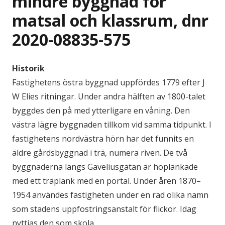
mindre byggnad för
matsal och klassrum, dnr
2020-08835-575
Historik
Fastighetens östra byggnad uppfördes 1779 efter J
W Elies ritningar. Under andra hälften av 1800-talet
byggdes den på med ytterligare en våning. Den
västra lägre byggnaden tillkom vid samma tidpunkt. I
fastighetens nordvästra hörn har det funnits en
äldre gårdsbyggnad i trä, numera riven. De två
byggnaderna längs Gaveliusgatan är hoplänkade
med ett träplank med en portal. Under åren 1870–
1954 användes fastigheten under en rad olika namn
som stadens uppfostrings­anstalt för flickor. Idag
nyttjas den som skola.