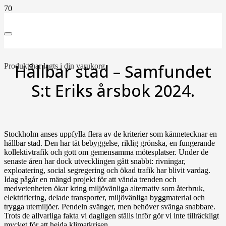
Hållbar stad – Samfundet
Produkt
har lagts i din varukorg.
S:t Eriks årsbok 2024.
Stockholm anses uppfylla flera av de kriterier som kännetecknar en
hållbar stad. Den har tät bebyggelse, riklig grönska, en fungerande
kollektivtrafik och gott om gemensamma mötesplatser. Under de
senaste åren har dock utvecklingen gått snabbt: rivningar,
exploatering, social segregering och ökad trafik har blivit vardag.
Idag pågår en mängd projekt för att vända trenden och
medvetenheten ökar kring miljövänliga alternativ som återbruk,
elektrifiering, delade transporter, miljövänliga byggmaterial och
trygga utemiljöer. Pendeln svänger, men behöver svänga snabbare.
Trots de allvarliga fakta vi dagligen ställs inför gör vi inte tillräckligt
mycket för att hejda klimatkrisen.