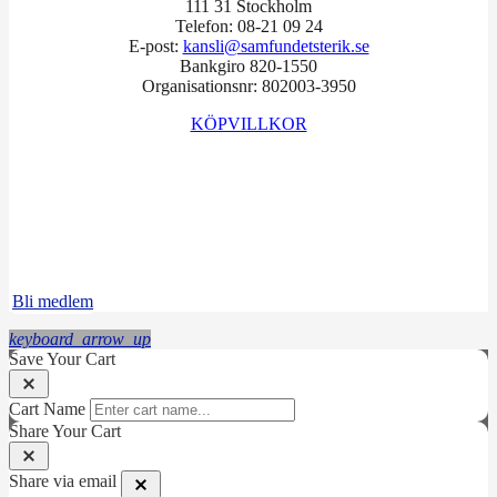
111 31 Stockholm
Telefon: 08-21 09 24
E-post:
kansli@samfundetsterik.se
Bankgiro 820-1550
Organisationsnr: 802003-3950
KÖPVILLKOR
Facebook
Instagram
LinkedIn
Bli medlem
keyboard_arrow_up
Save Your Cart
Cart Name
Share Your Cart
Share via email