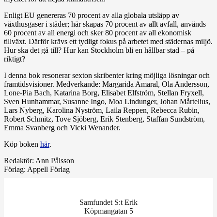
Enligt EU genereras 70 procent av alla globala utsläpp av
växthusgaser i städer; här skapas 70 procent av allt avfall, används
60 procent av all energi och sker 80 procent av all ekonomisk
tillväxt. Därför krävs ett tydligt fokus på arbetet med städernas miljö.
Hur ska det gå till? Hur kan Stockholm bli en hållbar stad – på
riktigt?
I denna bok resonerar sexton skribenter kring möjliga lösningar och
framtidsvisioner. Medverkande: Margarida Amaral, Ola Andersson,
Lone-Pia Bach, Katarina Borg, Elisabet Elfström, Stellan Fryxell,
Sven Hunhammar, Susanne Ingo, Moa Lindunger, Johan Mårtelius,
Lars Nyberg, Karolina Nyström, Laila Reppen, Rebecca Rubin,
Robert Schmitz, Tove Sjöberg, Erik Stenberg, Staffan Sundström,
Emma Svanberg och Vicki Wenander.
Köp boken
här
.
Redaktör: Ann Pålsson
Förlag: Appell Förlag
Samfundet S:t Erik
Köpmangatan 5