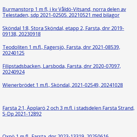
Burmanstorp 1 m fl, i kv Våldö-Vitsand, norra delen av
Telestaden, sdp 2021-02505. 20210521 med bilagor
Sköndal 1:8, Stora Sköndal, etapp 2, Farsta, dnr 2019-
09138, 20230918
Teodoliten 1 m.fl., Fagersjö, Farsta, dnr 2021-08539,
20240125
Filipstadsbacken, Larsboda, Farsta, dnr 2020-07097,
20240924
Wienerbrödet 1 m.fl., Sköndal, 2021-02549, 20241028
Farsta 2:1, Äpplarö 2 och 3 m.fl. i stadsdelen Farsta Strand,
S-Dp 2021-12892
Oxnö 1 m fl., Farsta, dnr 2023-13319, 20250616