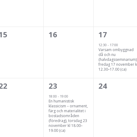
0
0
1
15
16
17
evenemang,
evenemang,
eveneman
12:30
-
17:00
Varsam ombyggnad
då och nu
(halvdagsseminarium)
fredag 17 november k
12.30–17.00 (ca)
0
1
0
22
23
24
evenemang,
evenemang,
eveneman
18:00
-
19:00
En humanistisk
klassicism – ornament,
färg och materialitet i
bostadsområden
(föredrag), torsdag 23
november kl 18.00–
19.00 (ca)