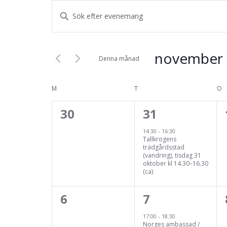
Evenemang
Ange
Search
nyckelord.
Sök
and
november 
efter
Denna månad
Views
Evenemang
Välj
Navigation
efter
Kalender
datum.
M
MÅNDAG
T
TISDAG
O
O
nyckelord.
av
0
1
30
31
Evenemang
evenemang,
evenemang,
14:30
-
16:30
Tallkrogens
trädgårdsstad
(vandring), tisdag 31
oktober kl 14.30–16.30
(ca)
0
1
6
7
evenemang,
evenemang,
17:00
-
18:30
Norges ambassad /