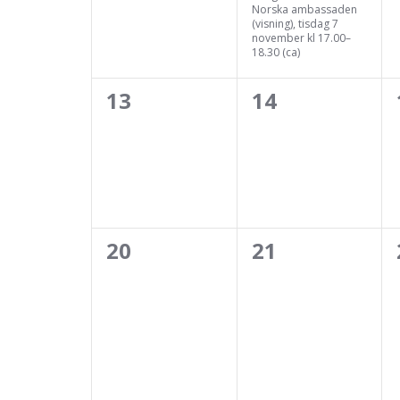
Norska ambassaden
(visning), tisdag 7
november kl 17.00–
18.30 (ca)
0
0
13
14
evenemang,
evenemang,
0
0
20
21
evenemang,
evenemang,