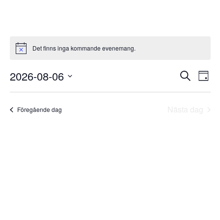
Det finns inga kommande evenemang.
Notis
Even
Ev
2026-08-06
Sök
Dag
vy
Välj
Searc
datum.
Nästa dag
and
Föregående dag
Views
Navig