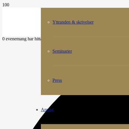
Yttranden & skrivelser
0 evenemang har hittats.
Seminarier
Press
Anslag