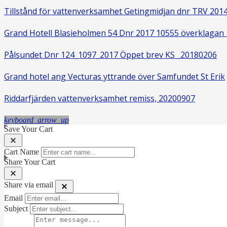
Tillstånd för vattenverksamhet Getingmidjan dnr TRV 201
Grand Hotell Blasieholmen 54 Dnr 2017 10555 överklagan
Pålsundet Dnr 124_1097_2017 Öppet brev KS _20180206
Grand hotel ang Vecturas yttrande över Samfundet St Erik
Riddarfjärden vattenverksamhet remiss, 20200907
keyboard_arrow_up
Save Your Cart
Cart Name
Share Your Cart
Share via email
Email
Subject