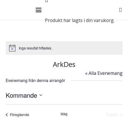
Produkt
har lagts i din varukorg.
Inga resultat hittades.
Notis
ArkDes
« Alla Evenemang
Evenemang från denna arrangör
Kommande
Välj
datum.
Idag
Nästa
Evenemang
Föregående
Evene