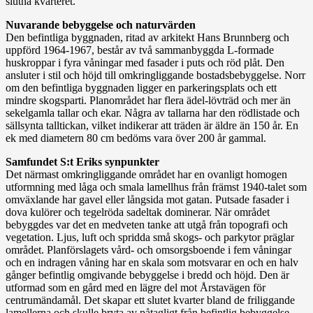
slutna kvarteret.
Nuvarande bebyggelse och naturvärden
Den befintliga byggnaden, ritad av arkitekt Hans Brunnberg och
uppförd 1964-1967, består av två sammanbyggda L-formade
huskroppar i fyra våningar med fasader i puts och röd plåt. Den
ansluter i stil och höjd till omkringliggande bostadsbebyggelse. Norr
om den befintliga byggnaden ligger en parkeringsplats och ett
mindre skogsparti. Planområdet har flera ädel-lövträd och mer än
sekelgamla tallar och ekar. Några av tallarna har den rödlistade och
sällsynta talltickan, vilket indikerar att träden är äldre än 150 år. En
ek med diametern 80 cm bedöms vara över 200 år gammal.
Samfundet S:t Eriks synpunkter
Det närmast omkringliggande området har en ovanligt homogen
utformning med låga och smala lamellhus från främst 1940-talet som
omväxlande har gavel eller långsida mot gatan. Putsade fasader i
dova kulörer och tegelröda sadeltak dominerar. När området
bebyggdes var det en medveten tanke att utgå från topografi och
vegetation. Ljus, luft och spridda små skogs- och parkytor präglar
området. Planförslagets vård- och omsorgsboende i fem våningar
och en indragen våning har en skala som motsvarar en och en halv
gånger befintlig omgivande bebyggelse i bredd och höjd. Den är
utformad som en gård med en lägre del mot Årstavägen för
centrumändamål. Det skapar ett slutet kvarter bland de friliggande
lamellerna och skulle bryta av påtagligt från befintlig bebyggelse.