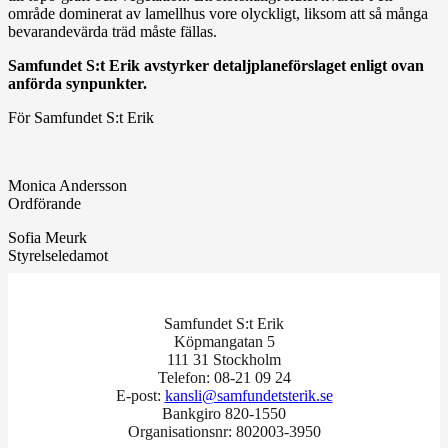
område dominerat av lamellhus vore olyckligt, liksom att så många
bevarandevärda träd måste fällas.
Samfundet S:t Erik avstyrker detaljplaneförslaget enligt ovan
anförda synpunkter.
För Samfundet S:t Erik
Monica Andersson
Ordförande
Sofia Meurk
Styrelseledamot
Samfundet S:t Erik
Köpmangatan 5
111 31 Stockholm
Telefon: 08-21 09 24
E-post:
kansli@samfundetsterik.se
Bankgiro 820-1550
Organisationsnr: 802003-3950