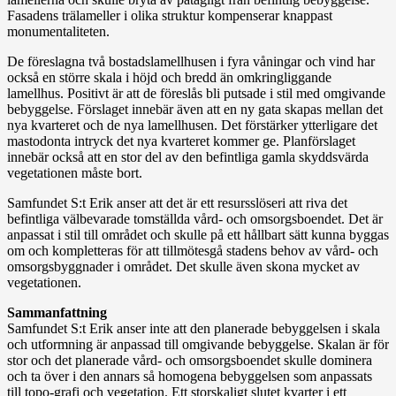
Fasadens trälameller i olika struktur kompenserar knappast
monumentaliteten.
De föreslagna två bostadslamellhusen i fyra våningar och vind har
också en större skala i höjd och bredd än omkringliggande
lamellhus. Positivt är att de föreslås bli putsade i stil med omgivande
bebyggelse. Förslaget innebär även att en ny gata skapas mellan det
nya kvarteret och de nya lamellhusen. Det förstärker ytterligare det
mastodonta intryck det nya kvarteret kommer ge. Planförslaget
innebär också att en stor del av den befintliga gamla skyddsvärda
vegetationen måste bort.
Samfundet S:t Erik anser att det är ett resursslöseri att riva det
befintliga välbevarade tomställda vård- och omsorgsboendet. Det är
anpassat i stil till området och skulle på ett hållbart sätt kunna byggas
om och kompletteras för att tillmötesgå stadens behov av vård- och
omsorgsbyggnader i området. Det skulle även skona mycket av
vegetationen.
Sammanfattning
Samfundet S:t Erik anser inte att den planerade bebyggelsen i skala
och utformning är anpassad till omgivande bebyggelse. Skalan är för
stor och det planerade vård- och omsorgsboendet skulle dominera
och ta över i den annars så homogena bebyggelsen som anpassats
till topo-grafi och vegetation. Ett storskaligt slutet kvarter i ett