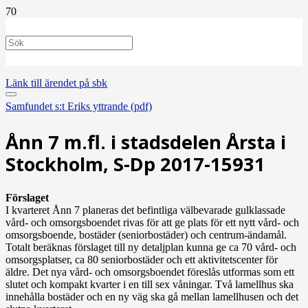
Länk till ärendet på sbk
Samfundet s:t Eriks yttrande (pdf)
Ånn 7 m.fl. i stadsdelen Årsta i
Stockholm, S-Dp 2017-15931
Förslaget
I kvarteret Ånn 7 planeras det befintliga välbevarade gulklassade
vård- och omsorgsboendet rivas för att ge plats för ett nytt vård- och
omsorgsboende, bostäder (seniorbostäder) och centrum-ändamål.
Totalt beräknas förslaget till ny detaljplan kunna ge ca 70 vård- och
omsorgsplatser, ca 80 seniorbostäder och ett aktivitetscenter för
äldre. Det nya vård- och omsorgsboendet föreslås utformas som ett
slutet och kompakt kvarter i en till sex våningar. Två lamellhus ska
innehålla bostäder och en ny väg ska gå mellan lamellhusen och det