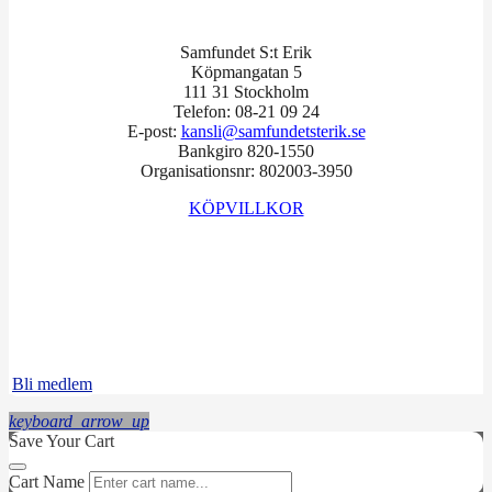
Samfundet S:t Erik
Köpmangatan 5
111 31 Stockholm
Telefon: 08-21 09 24
E-post:
kansli@samfundetsterik.se
Bankgiro 820-1550
Organisationsnr: 802003-3950
KÖPVILLKOR
Facebook
Instagram
LinkedIn
Bli medlem
keyboard_arrow_up
Save Your Cart
Cart Name