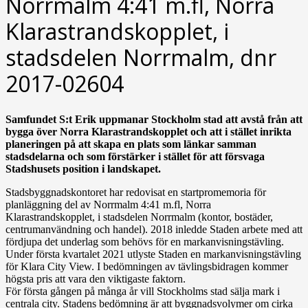
Norrmalm 4:41 m.fl, Norra
Klarastrandskopplet, i
stadsdelen Norrmalm, dnr
2017-02604
Samfundet S:t Erik uppmanar Stockholm stad att avstå från att
bygga över Norra Klarastrandskopplet och att i stället inrikta
planeringen på att skapa en plats som länkar samman
stadsdelarna och som förstärker i stället för att försvaga
Stadshusets position i landskapet.
Stadsbyggnadskontoret har redovisat en startpromemoria för
planläggning del av Norrmalm 4:41 m.fl, Norra
Klarastrandskopplet, i stadsdelen Norrmalm (kontor, bostäder,
centrumanvändning och handel). 2018 inledde Staden arbete med att
fördjupa det underlag som behövs för en markanvisningstävling.
Under första kvartalet 2021 utlyste Staden en markanvisningstävling
för Klara City View. I bedömningen av tävlingsbidragen kommer
högsta pris att vara den viktigaste faktorn.
För första gången på många år vill Stockholms stad sälja mark i
centrala city. Stadens bedömning är att byggnadsvolymer om cirka