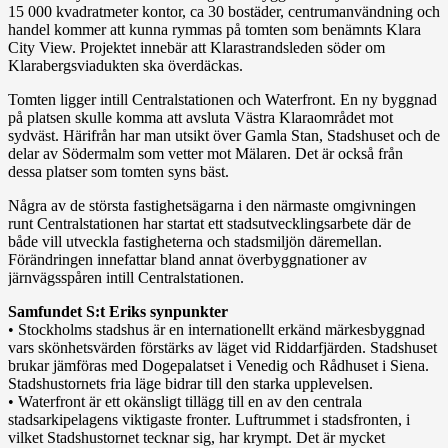
15 000 kvadratmeter kontor, ca 30 bostäder, centrumanvändning och
handel kommer att kunna rymmas på tomten som benämnts Klara
City View. Projektet innebär att Klarastrandsleden söder om
Klarabergsviadukten ska överdäckas.
Tomten ligger intill Centralstationen och Waterfront. En ny byggnad
på platsen skulle komma att avsluta Västra Klaraområdet mot
sydväst. Härifrån har man utsikt över Gamla Stan, Stadshuset och de
delar av Södermalm som vetter mot Mälaren. Det är också från
dessa platser som tomten syns bäst.
Några av de största fastighetsägarna i den närmaste omgivningen
runt Centralstationen har startat ett stadsutvecklingsarbete där de
både vill utveckla fastigheterna och stadsmiljön däremellan.
Förändringen innefattar bland annat överbyggnationer av
järnvägsspåren intill Centralstationen.
Samfundet S:t Eriks synpunkter
• Stockholms stadshus är en internationellt erkänd märkesbyggnad
vars skönhetsvärden förstärks av läget vid Riddarfjärden. Stadshuset
brukar jämföras med Dogepalatset i Venedig och Rådhuset i Siena.
Stadshustornets fria läge bidrar till den starka upplevelsen.
• Waterfront är ett okänsligt tillägg till en av den centrala
stadsarkipelagens viktigaste fronter. Luftrummet i stadsfronten, i
vilket Stadshustornet tecknar sig, har krympt. Det är mycket