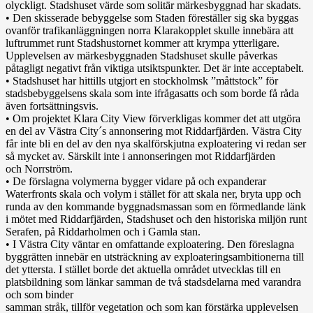
olyckligt. Stadshuset värde som solitär märkesbyggnad har skadats.
• Den skisserade bebyggelse som Staden föreställer sig ska byggas
ovanför trafikanläggningen norra Klarakopplet skulle innebära att
luftrummet runt Stadshustornet kommer att krympa ytterligare.
Upplevelsen av märkesbyggnaden Stadshuset skulle påverkas
påtagligt negativt från viktiga utsiktspunkter. Det är inte acceptabelt.
• Stadshuset har hittills utgjort en stockholmsk ”måttstock” för
stadsbebyggelsens skala som inte ifrågasatts och som borde få råda
även fortsättningsvis.
• Om projektet Klara City View förverkligas kommer det att utgöra
en del av Västra City´s annonsering mot Riddarfjärden. Västra City
får inte bli en del av den nya skalförskjutna exploatering vi redan ser
så mycket av. Särskilt inte i annonseringen mot Riddarfjärden
och Norrström.
• De förslagna volymerna bygger vidare på och expanderar
Waterfronts skala och volym i stället för att skala ner, bryta upp och
runda av den kommande byggnadsmassan som en förmedlande länk
i mötet med Riddarfjärden, Stadshuset och den historiska miljön runt
Serafen, på Riddarholmen och i Gamla stan.
• I Västra City väntar en omfattande exploatering. Den föreslagna
byggrätten innebär en utsträckning av exploateringsambitionerna till
det yttersta. I stället borde det aktuella området utvecklas till en
platsbildning som länkar samman de två stadsdelarna med varandra
och som binder
samman stråk, tillför vegetation och som kan förstärka upplevelsen